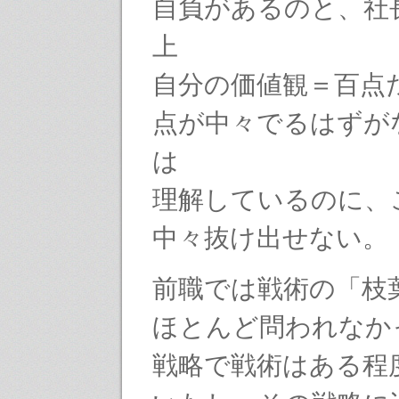
自負があるのと、社
上
自分の価値観＝百点
点が中々でるはずが
は
理解しているのに、
中々抜け出せない。
前職では戦術の「枝
ほとんど問われなか
戦略で戦術はある程