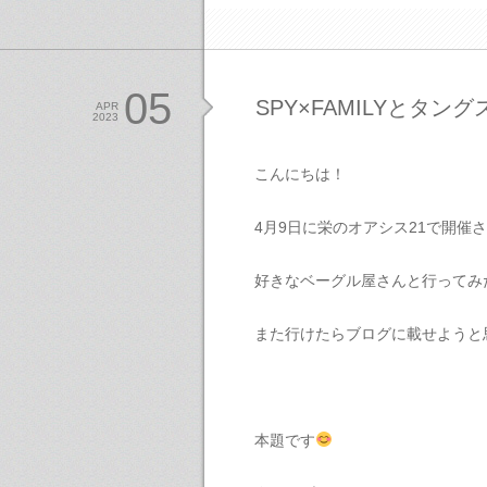
05
SPY×FAMILYとタン
APR
2023
こんにちは！
4月9日に栄のオアシス21で開
好きなベーグル屋さんと行ってみ
また行けたらブログに載せようと
本題です