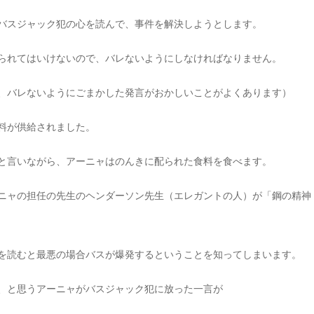
バスジャック犯の心を読んで、事件を解決しようとします。
られてはいけないので、バレないようにしなければなりません。
、バレないようにごまかした発言がおかしいことがよくあります）
料が供給されました。
と言いながら、アーニャはのんきに配られた食料を食べます。
ニャの担任の先生のヘンダーソン先生（エレガントの人）が「鋼の精神
を読むと最悪の場合バスが爆発するということを知ってしまいます。
、と思うアーニャがバスジャック犯に放った一言が