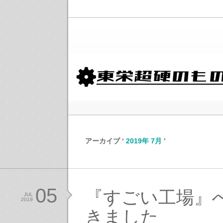
アーカイブ ‘
2019年 7月
’
05
『すごい工場』
JUL
2019
きました