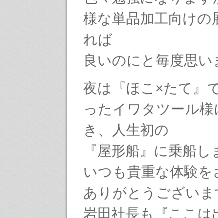
様な単品加工向けの
れば
良いのにと毎度思い
夜は『ほこ×たて』
ったイワタツール様
き、人生初の
『屋形船』に乗船し
いつも貴重な体験を
ありがとうございま
岩田社長も『ここは