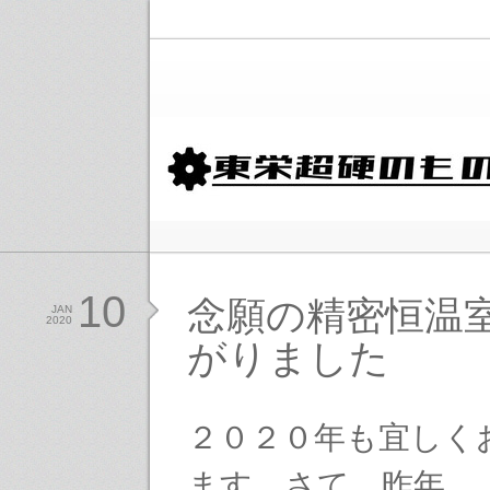
10
念願の精密恒温
JAN
2020
がりました
２０２０年も宜しく
ます。さて、昨年