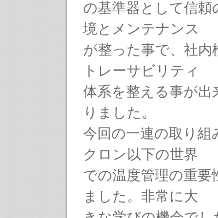
の基準器として信頼
境とメンテナンス
が整った事で、社内
トレーサビリティ
体系を整える事が出
りました。
今回の一連の取り組
クロン以下の世界
での温度管理の重要
ました。非常に大
きな学びの機会でし